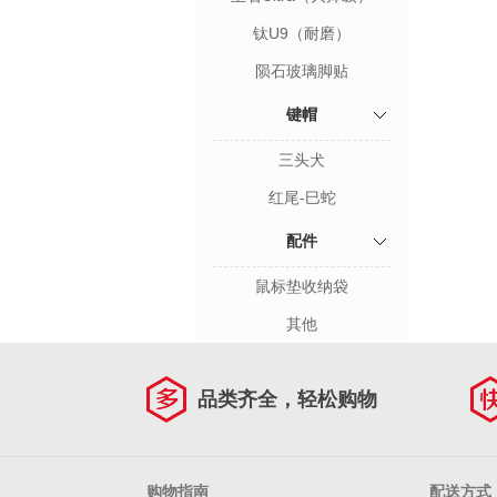
钛U9（耐磨）
陨石玻璃脚贴
键帽
三头犬
红尾-巳蛇
配件
鼠标垫收纳袋
其他
品类齐全，轻松购物
购物指南
配送方式