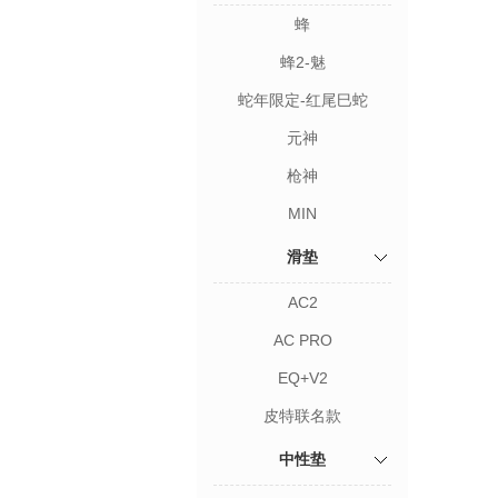
蜂
蜂2-魅
蛇年限定-红尾巳蛇
元神
枪神
MIN
滑垫
AC2
AC PRO
EQ+V2
皮特联名款
中性垫